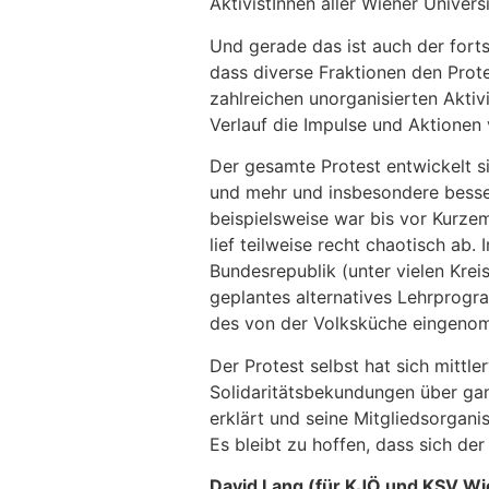
AktivistInnen aller Wiener Universi
Und gerade das ist auch der fort
dass diverse Fraktionen den Prote
zahlreichen unorganisierten Aktiv
Verlauf die Impulse und Aktionen
Der gesamte Protest entwickelt si
und mehr und insbesondere bessere
beispielsweise war bis vor Kurzem
lief teilweise recht chaotisch ab
Bundesrepublik (unter vielen Krei
geplantes alternatives Lehrprog
des von der Volksküche eingenom
Der Protest selbst hat sich mittl
Solidaritätsbekundungen über ga
erklärt und seine Mitgliedsorgan
Es bleibt zu hoffen, dass sich der
David Lang (für KJÖ und KSV Wi