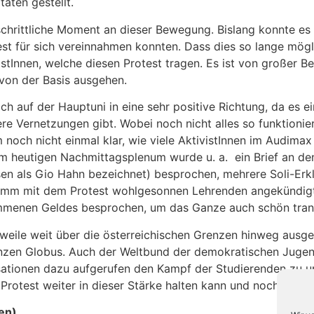
täten gestellt.
schrittliche Moment an dieser Bewegung. Bislang konnte es 
st für sich vereinnahmen konnten. Dass dies so lange möglic
istInnen, welche diesen Protest tragen. Es ist von großer 
 von der Basis ausgehen.
ch auf der Hauptuni in eine sehr positive Richtung, da es 
 Vernetzungen gibt. Wobei noch nicht alles so funktioniert
 noch nicht einmal klar, wie viele AktivistInnen im Audima
. Im heutigen Nachmittagsplenum wurde u. a. ein Brief an de
sen als Gio Hahn bezeichnet) besprochen, mehrere Soli-Erkl
ramm mit dem Protest wohlgesonnen Lehrenden angekündigt 
menen Geldes besprochen, um das Ganze auch schön trans
erweile weit über die österreichischen Grenzen hinweg ausge
nzen Globus. Auch der Weltbund der demokratischen Jugend
isationen dazu aufgerufen den Kampf der Studierenden zu u
 Protest weiter in dieser Stärke halten kann und noch weiter
en)