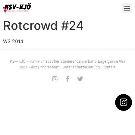
Rotcrowd #24
WS 2014
KSV-KJÖ - Kommunistischer Studierendenverband
, Lagergasse 98a
8020 Graz |
Impressum
| Datenschutzerklärung
| Kontakt