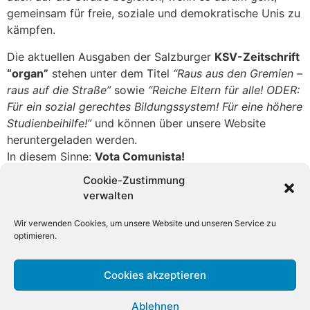
gemeinsam für freie, soziale und demokratische Unis zu
kämpfen.
Die aktuellen Ausgaben der Salzburger
KSV-Zeitschrift
“organ”
stehen unter dem Titel
“Raus aus den Gremien –
raus auf die Straße”
sowie
“Reiche Eltern für alle! ODER:
Für ein sozial gerechtes Bildungssystem! Für eine höhere
Studienbeihilfe!”
und können über unsere Website
heruntergeladen werden.
In diesem Sinne:
Vota Comunista!
Cookie-Zustimmung
Solidarische Grüße,
verwalten
Euer
KSV Salzburg
Wir verwenden Cookies, um unsere Website und unseren Service zu
optimieren.
KSV-KJÖ - Kommunistischer Studierendenverband
, Lagergasse 98a
8020 Graz |
Impressum
| Datenschutzerklärung
| Kontakt
Cookies akzeptieren
Ablehnen