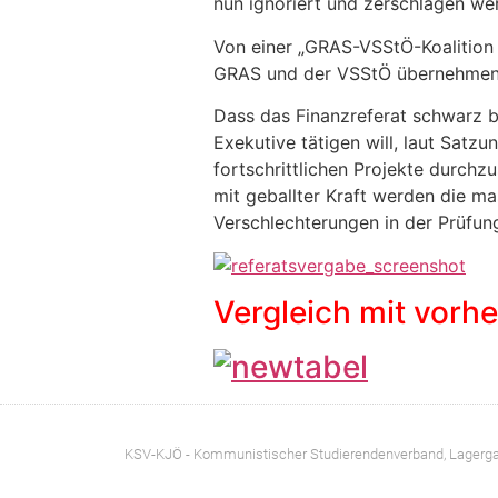
nun ignoriert und zerschlagen wer
Von einer „GRAS-VSStÖ-Koalition 
GRAS und der VSStÖ übernehmen de
Dass das Finanzreferat schwarz b
Exekutive tätigen will, laut Satz
fortschrittlichen Projekte durchz
mit geballter Kraft werden die 
Verschlechterungen in der Prüfun
Vergleich mit vorhe
KSV-KJÖ - Kommunistischer Studierendenverband
, Lagerg