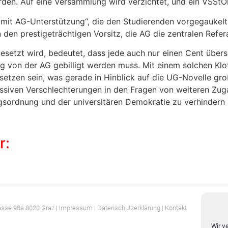
den. Auf eine Versammlung wird verzichtet, und ein VSStÖl
mit AG-Unterstützung“, die den Studierenden vorgegaukelt 
n prestigeträchtigen Vorsitz, die AG die zentralen Refer
esetzt wird, bedeutet, dass jede auch nur einen Cent über
ung von der AG gebilligt werden muss. Mit einem solchen Kl
usetzen sein, was gerade in Hinblick auf die UG-Novelle gr
massiven Verschlechterungen in den Fragen von weiteren Z
gsordnung und der universitären Demokratie zu verhindern 
r:
asse 98a 8020 Graz |
Impressum
| Datenschutzerklärung
| Kontakt
Wir v