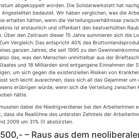
tum abgekoppelt worden. Die Solidarwerkstatt hat nachge
Angestellten bedeutet. Wir haben verglichen, was die Arbe
 erhalten hätten, wenn die Verteilungsverhältnisse zwisch
bnis ist erstaunlich und offenbart den bestverhüllten Raub
e. Über den Zeitraum dieser 15 Jahre summieren sich die L
 Zum Vergleich: Das entspricht 40% des Bruttoinlandsprodukt
ines ganzen Jahres, die seit 1995 zu den Gewinneinkommen
 also das, was den Menschen unmittelbar aus der Brieftasc
taates und 18 Milliarden sind entgangene Einnahmen der So
gen, um sich gegen die existenziellen Risiken von Krankheit
lässt sich leicht ausrechnen, dass sich all das Gejammer um 
ens erübrigen würde, wenn sich die Verteilung zwischen Ka
oben hätte.
mussten dabei die Niedrigverdiener bei den ArbeiterInnen 
, dass die Reallöhne des untersten Zehntels der ArbeiterI
nd 2009 um 31% (!) abstürzten.
500,- – Raus aus dem neoliberal