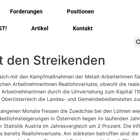
Forderungen
Positionen
ST!
Artikel
Kontakt
it den Streikenden
rt sich mit den Kampfmaßnahmen der Metall-ArbeiterInnen f
chischen ArbeitnehmerInnen Reallohnverluste, obwohl die rea
e ArbeitnehmerInnen durch die Umverteilung zum Kapital 110
in Oberösterreich die Landes- und Gemeindebediensteten zur
rgangenen Monate fressen die Zuwächse bei den Löhnen weg,
estlohnsteigerungen in Österreich liegen im laufenden Jahr d
er Statistik Austria im Jahresvergleich um 2 Prozent. Die In
s bereits Reallohnverluste. Am stärksten betroffen sind di