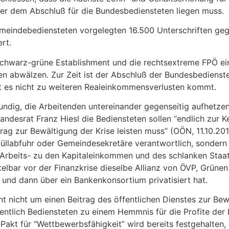
r dem Abschluß für die Bundesbediensteten liegen muss.
meindebediensteten vorgelegten 16.500 Unterschriften geg
rt.
chwarz-grüne Establishment und die rechtsextreme FPÖ ein
en abwälzen. Zur Zeit ist der Abschluß der Bundesbedienste
it es nicht zu weiteren Realeinkommensverlusten kommt.
ndig, die Arbeitenden untereinander gegenseitig aufhetze
andesrat Franz Hiesl die Bediensteten sollen “endlich zur 
rag zur Bewältigung der Krise leisten muss” (OÖN, 11.10.2011
üllabfuhr oder Gemeindesekretäre verantwortlich, sondern
 Arbeits- zu den Kapitaleinkommen und des schlanken Staat
telbar vor der Finanzkrise dieselbe Allianz von ÖVP, Grüne
e und dann über ein Bankenkonsortium privatisiert hat.
t nicht um einen Beitrag des öffentlichen Dienstes zur Bew
entlich Bediensteten zu einem Hemmnis für die Profite der
-Pakt für “Wettbewerbsfähigkeit” wird bereits festgehalten