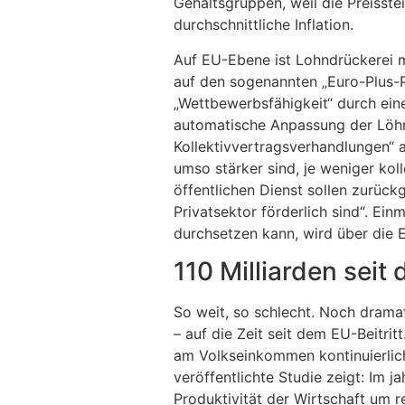
Gehaltsgruppen, weil die Preisste
durchschnittliche Inflation.
Auf EU-Ebene ist Lohndrückerei 
auf den sogenannten „Euro-Plus-Pa
„Wettbewerbsfähigkeit“ durch eine
automatische Anpassung der Löhne
Kollektivvertragsverhandlungen“ a
umso stärker sind, je weniger ko
öffentlichen Dienst sollen zurüc
Privatsektor förderlich sind“. Ein
durchsetzen kann, wird über die 
110 Milliarden seit
So weit, so schlecht. Noch dramat
– auf die Zeit seit dem EU-Beitrit
am Volkseinkommen kontinuierlic
veröffentlichte Studie zeigt: Im 
Produktivität der Wirtschaft um 