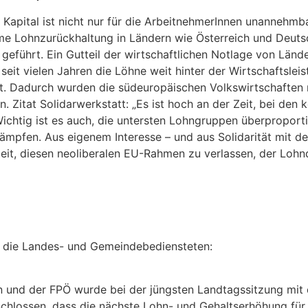
Kapital ist nicht nur für die ArbeitnehmerInnen unannehmbar
eme Lohnzurückhaltung in Ländern wie Österreich und Deut
eführt. Ein Gutteil der wirtschaftlichen Notlage von Lände
seit vielen Jahren die Löhne weit hinter der Wirtschaftslei
bt. Dadurch wurden die südeuropäischen Volkswirtschaften 
en. Zitat Solidarwerkstatt: „Es ist hoch an der Zeit, bei 
Wichtig ist es auch, die untersten Lohngruppen überpropor
ämpfen. Aus eigenem Interesse – und aus Solidarität mit d
Zeit, diesen neoliberalen EU-Rahmen zu verlassen, der Lo
 die Landes- und Gemeindebediensteten:
 und der FPÖ wurde bei der jüngsten Landtagssitzung mit
chlossen, dass die nächste Lohn- und Gehaltserhöhung für