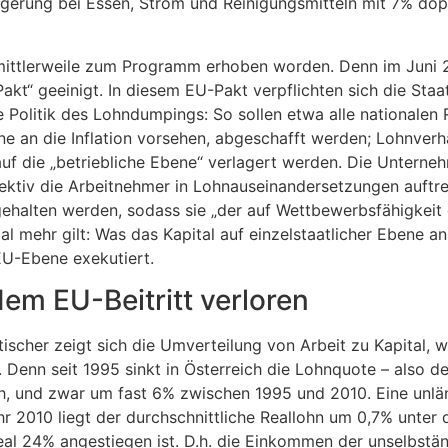
igerung bei Essen, Strom und Reinigungsmitteln mit 7% dopp
mittlerweile zum Programm erhoben worden. Denn im Juni 2
kt“ geeinigt. In diesem EU-Pakt verpflichten sich die Sta
 Politik des Lohndumpings: So sollen etwa alle nationalen 
 an die Inflation vorsehen, abgeschafft werden; Lohnverh
uf die „betriebliche Ebene“ verlagert werden. Die Unternehm
llektiv die Arbeitnehmer in Lohnauseinandersetzungen auftr
kgehalten werden, sodass sie „der auf Wettbewerbsfähigkei
mal mehr gilt: Was das Kapital auf einzelstaatlicher Ebene 
EU-Ebene exekutiert.
 dem EU-Beitritt verloren
ischer zeigt sich die Umverteilung von Arbeit zu Kapital, 
t. Denn seit 1995 sinkt in Österreich die Lohnquote – also d
h, und zwar um fast 6% zwischen 1995 und 2010. Eine unl
jahr 2010 liegt der durchschnittliche Reallohn um 0,7% unte
real 24% angestiegen ist. D.h. die Einkommen der unselbstä