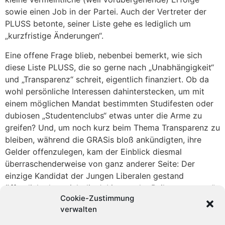
sowie einen Job in der Partei. Auch der Vertreter der
PLUSS betonte, seiner Liste gehe es lediglich um
„kurzfristige Änderungen“.
Eine offene Frage blieb, nebenbei bemerkt, wie sich
diese Liste PLUSS, die so gerne nach „Unabhängigkeit“
und „Transparenz“ schreit, eigentlich finanziert. Ob da
wohl persönliche Interessen dahinterstecken, um mit
einem möglichen Mandat bestimmten Studifesten oder
dubiosen „Studentenclubs“ etwas unter die Arme zu
greifen? Und, um noch kurz beim Thema Transparenz zu
bleiben, während die GRASis bloß ankündigten, ihre
Gelder offenzulegen, kam der Einblick diesmal
überraschenderweise von ganz anderer Seite: Der
einzige Kandidat der Jungen Liberalen gestand
öffentlich, dass sich die JuLis von der Raika „sponsern“
Cookie-Zustimmung
lassen. Kein Wunder also, dass sie für Studiengebühren
verwalten
gekoppelt mit Studiendarlehen eintreten…