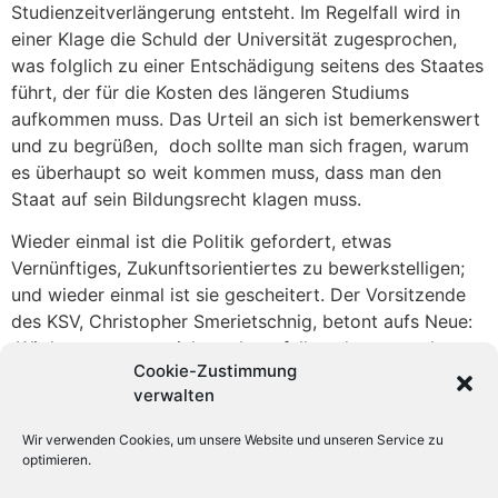
Studienzeitverlängerung entsteht. Im Regelfall wird in
einer Klage die Schuld der Universität zugesprochen,
was folglich zu einer Entschädigung seitens des Staates
führt, der für die Kosten des längeren Studiums
aufkommen muss. Das Urteil an sich ist bemerkenswert
und zu begrüßen, doch sollte man sich fragen, warum
es überhaupt so weit kommen muss, dass man den
Staat auf sein Bildungsrecht klagen muss.
Wieder einmal ist die Politik gefordert, etwas
Vernünftiges, Zukunftsorientiertes zu bewerkstelligen;
und wieder einmal ist sie gescheitert. Der Vorsitzende
des KSV, Christopher Smerietschnig, betont aufs Neue:
„Wir lassen es uns nicht mehr gefallen, denn es geht um
Cookie-Zustimmung
unsere Zukunft! Wir sind uns bewusst, dass es nicht
verwalten
mehr so weitergehen kann.“
Wir verwenden Cookies, um unsere Website und unseren Service zu
optimieren.
KSV-KJÖ - Kommunistischer Studierendenverband
, Lagergasse 98a
8020 Graz |
Impressum
| Datenschutzerklärung
| Kontakt