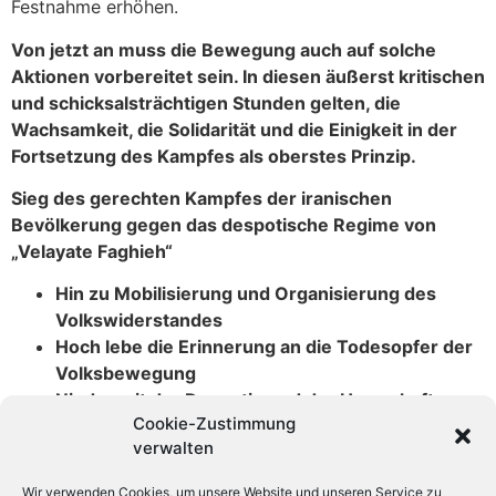
Festnahme erhöhen.
Von jetzt an muss die Bewegung auch auf solche
Aktionen vorbereitet sein. In diesen äußerst kritischen
und schicksalsträchtigen Stunden gelten, die
Wachsamkeit, die Solidarität und die Einigkeit in der
Fortsetzung des Kampfes als oberstes Prinzip.
Sieg des gerechten Kampfes der iranischen
Bevölkerung gegen das despotische Regime von
„Velayate Faghieh“
Hin zu Mobilisierung und Organisierung des
Volkswiderstandes
Hoch lebe die Erinnerung an die Todesopfer der
Volksbewegung
Nieder mit der Despotie und der Herrschaft von
Cookie-Zustimmung
Lügen und Betrug!
verwalten
Zentralkomitee der Tudeh Partei Iran, 21. Juni 2009
Wir verwenden Cookies, um unsere Website und unseren Service zu