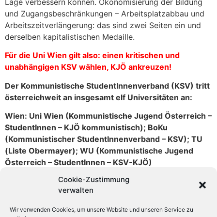
Lage verbessern können. Ökonomisierung der Bildung
und Zugangsbeschränkungen – Arbeitsplatzabbau und
Arbeitszeitverlängerung: das sind zwei Seiten ein und
derselben kapitalistischen Medaille.
Für die Uni Wien gilt also: einen kritischen und
unabhängigen KSV wählen, KJÖ ankreuzen!
Der Kommunistische StudentInnenverband (KSV) tritt
österreichweit an insgesamt elf Universitäten an:
Wien: Uni Wien (Kommunistische Jugend Österreich –
StudentInnen – KJÖ kommunistisch); BoKu
(Kommunistischer StudentInnenverband – KSV); TU
(Liste Obermayer); WU (Kommunistische Jugend
Österreich – StudentInnen – KSV-KJÖ)
Cookie-Zustimmung
Weiters als KSV: KF-Uni Graz, Med Uni Graz, TU Graz,
verwalten
Uni Salzburg, Uni Linz, Uni Innsbruck, Uni Klagenfurt.
Wir verwenden Cookies, um unsere Website und unseren Service zu