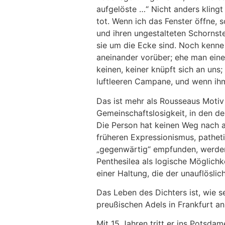
aufgelöste …“ Nicht anders klingt 
tot. Wenn ich das Fenster öffne, s
und ihren ungestalteten Schornste
sie um die Ecke sind. Noch kenne 
aneinander vorüber; ehe man eine
keinen, keiner knüpft sich an uns
luftleeren Campane, und wenn ihm 
Das ist mehr als Rousseaus Motiv d
Gemeinschaftslosigkeit, in den d
Die Person hat keinen Weg nach au
früheren Expressionismus, pathet
„gegenwärtig“ empfunden, werden 
Penthesilea als logische Möglich
einer Haltung, die der unauflösli
Das Leben des Dichters ist, wie 
preußischen Adels in Frankfurt an
Mit 15 Jahren tritt er ins Potsd