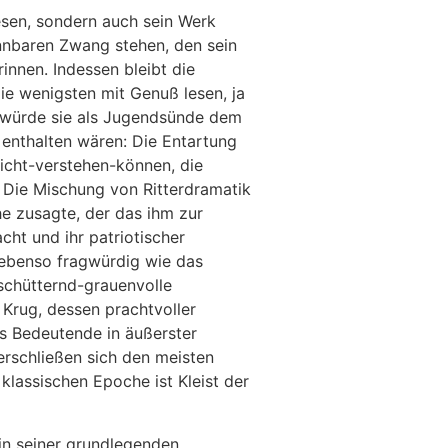
 Wesen, sondern auch sein Werk
innbaren Zwang stehen, den sein
innen. Indessen bleibt die
ie wenigsten mit Genuß lesen, ja
n würde sie als Jugendsünde dem
 enthalten wären: Die Entartung
Nicht-verstehen-können, die
. Die Mischung von Ritterdramatik
e zusagte, der das ihm zur
ht und ihr patriotischer
ebenso fragwürdig wie das
schütternd-grauenvolle
Krug, dessen prachtvoller
as Bedeutende in äußerster
verschließen sich den meisten
klassischen Epoche ist Kleist der
 in seiner grundlegenden