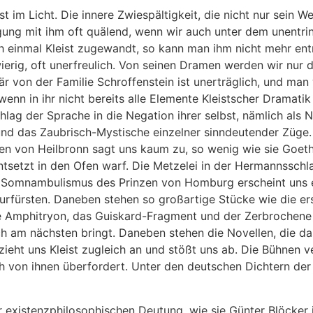
bst im Licht. Die innere Zwiespältigkeit, die nicht nur sein
igung mit ihm oft quälend, wenn wir auch unter dem unentr
 einmal Kleist zugewandt, so kann man ihm nicht mehr entr
erig, oft unerfreulich. Von seinen Dramen werden wir nur d
är von der Familie Schroffenstein ist unerträglich, und ma
nn in ihr nicht bereits alle Elemente Kleistscher Dramatik
hlag der Sprache in die Negation ihrer selbst, nämlich als 
t und das Zaubrisch-Mystische einzelner sinndeutender Züge
n von Heilbronn sagt uns kaum zu, so wenig wie sie Goeth
setzt in den Ofen warf. Die Metzelei in der Hermannsschlac
 Somnambulismus des Prinzen von Homburg erscheint uns 
rfürsten. Daneben stehen so großartige Stücke wie die er
e Amphitryon, das Guiskard-Fragment und der Zerbrochene 
och am nächsten bringt. Daneben stehen die Novellen, die d
 zieht uns Kleist zugleich an und stößt uns ab. Die Bühnen 
ch von ihnen überfordert. Unter den deutschen Dichtern der 
iner existenzphilosophischen Deutung, wie sie Günter Blöcker