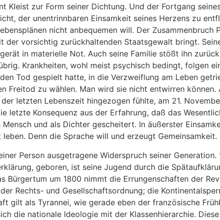
 Kleist zur Form seiner Dichtung. Und der Fortgang seines
cht, der unentrinnbaren Einsamkeit seines Herzens zu entfli
n Lebensplänen nicht anbequemen will. Der Zusammenbruch 
 mit der vorsichtig zurückhaltenden Staatsgewalt bringt. Sei
erät in materielle Not. Auch seine Familie stößt ihn zurüc
übrig. Krankheiten, wohl meist psychisch bedingt, folgen ei
en Tod gespielt hatte, in die Verzweiflung am Leben getr
en Freitod zu wählen. Man wird sie nicht entwirren können.
in der letzten Lebenszeit hingezogen fühlte, am 21. Novem
e letzte Konsequenz aus der Erfahrung, daß das Wesentlich
ls Mensch und als Dichter gescheitert. In äußerster Einsamk
t leben. Denn die Sprache will und erzeugt Gemeinsamkeit.
n seiner Person ausgetragene Widerspruch seiner Generation. 
klärung, geboren, ist seine Jugend durch die Spätaufkläru
as Bürgertum um 1800 nimmt die Errungenschaften der Revo
 der Rechts- und Gesellschaftsordnung; die Kontinentalsper
ft gilt als Tyrannei, wie gerade eben der französische Frühk
ich die nationale Ideologie mit der Klassenhierarchie. Diese