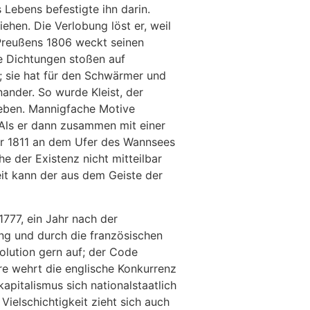
 Lebens befestigte ihn darin.
ehen. Die Verlobung löst er, weil
Preußens 1806 weckt seinen
ne Dichtungen stoßen auf
k; sie hat für den Schwärmer und
nander. So wurde Kleist, der
ieben. Mannigfache Motive
 Als er dann zusammen mit einer
ber 1811 an dem Ufer des Wannsees
e der Existenz nicht mitteilbar
eit kann der aus dem Geiste der
1777, ein Jahr nach der
ng und durch die französischen
lution gern auf; der Code
re wehrt die englische Konkurrenz
apitalismus sich nationalstaatlich
 Vielschichtigkeit zieht sich auch