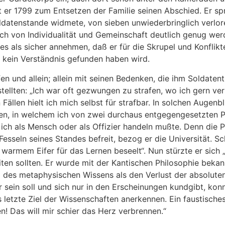
er 1799 zum Entsetzen der Familie seinen Abschied. Er spr
ldatenstande widmete, von sieben unwiederbringlich verlore
ch von Individualität und Gemeinschaft deutlich genug werd
s als sicher annehmen, daß er für die Skrupel und Konflikte
n kein Verständnis gefunden haben wird.
en und allein; allein mit seinen Bedenken, die ihm Soldate
llten: „Ich war oft gezwungen zu strafen, wo ich gern verz
n Fällen hielt ich mich selbst für strafbar. In solchen Auge
sen, in welchem ich von zwei durchaus entgegengesetzten P
ich als Mensch oder als Offizier handeln mußte. Denn die Pf
 Fesseln seines Standes befreit, bezog er die Universität. S
 warmem Eifer für das Lernen beseelt“. Nun stürzte er sich „m
iten sollten. Er wurde mit der Kantischen Philosophie beka
g des metaphysischen Wissens als den Verlust der absoluten
 sein soll und sich nur in den Erscheinungen kundgibt, konn
 letzte Ziel der Wissenschaften anerkennen. Ein faustische
n! Das will mir schier das Herz verbrennen.“