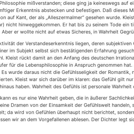
e Philosophie mißverstanden; diese ging ja keineswegs auf e
nftiger Erkenntnis abstecken und befestigen. Daß dieses Mi
on auf Kant, der als „Alleszermalmer“ gesehen wurde. Kleis
war) nicht hinweggekommen. Er hat bis zu seinem Tode ein t
Aber er wollte nicht auf etwas Sicheres, in Wahrheit Gegrü
ektivität der Verstandeserkenntnis liegen, deren subjektiven
einer im Subjekt selbst sich bestätigenden Erfahrung gesuc
l. Kleist rückt damit an den Anfang des deutschen Irration
äufer für die Lebensphilosophie in Anspruch genommen hat. 
t. Es wurde daraus nicht die Gefühlsseligkeit der Romantik, 
rten. Kleist war sich darüber im klaren: das Gefühl gilt nur
 hinaus haben. Wahrheit des Gefühls ist personale Wahrheit 
 kann es nur eine Wahrheit geben, die in äußerer Sachlichkei
seine Dramen von der Einsamkeit der Gefühlswelt handeln,
lt; da wird von Gefühlen überhaupt nicht berichtet, sonder
en wir an dem Vorgefallenen ablesen. Der Dichter legt si