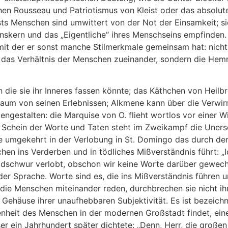
hen Rousseau und Patriotismus von Kleist oder das absolute
eists Menschen sind umwittert von der Not der Einsamkeit; si
nskern und das „Eigentliche“ ihres Menschseins empfinden. 
mit der er sonst manche Stilmerkmale gemeinsam hat: nich
das Verhältnis der Menschen zueinander, sondern die Hem
n die sie ihr Inneres fassen könnte; das Käthchen von Heilbr
Traum von seinen Erlebnissen; Alkmene kann über die Verwirr
engestalten: die Marquise von O. flieht wortlos vor einer Wi
 Schein der Worte und Taten steht im Zweikampf die Unersc
e umgekehrt in der Verlobung in St. Domingo das durch de
en ins Verderben und in tödliches Mißverständnis führt: „I
idschwur verlobt, obschon wir keine Worte darüber gewechse
der Sprache. Worte sind es, die ins Mißverständnis führen un
die Menschen miteinander reden, durchbrechen sie nicht i
m Gehäuse ihrer unaufhebbaren Subjektivität. Es ist bezeichn
enheit des Menschen in der modernen Großstadt findet, eine
r ein Jahrhundert später dichtete: „Denn, Herr, die großen