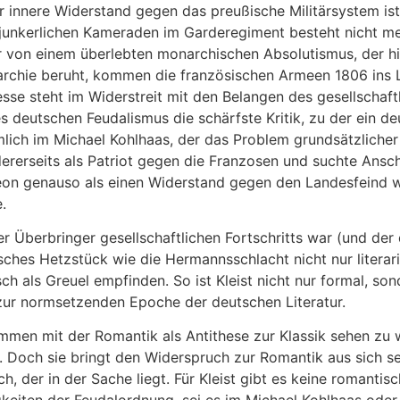
r innere Widerstand gegen das preußische Militärsystem ist
junkerlichen Kameraden im Garderegiment besteht nicht me
er von einem überlebten monarchischen Absolutismus, der hie
archie beruht, kommen die französischen Armeen 1806 ins 
sse steht im Widerstreit mit den Belangen des gesellschaftl
es deutschen Feudalismus die schärfste Kritik, zu der ein d
ich im Michael Kohlhaas, der das Problem grundsätzlicher e
ererseits als Patriot gegen die Franzosen und suchte Ansc
on genauso als einen Widerstand gegen den Landesfeind wi
.
 Überbringer gesellschaftlichen Fortschritts war (und der 
sches Hetzstück wie die Hermannsschlacht nicht nur literar
sch als Greuel empfinden. So ist Kleist nicht nur formal, so
zur normsetzenden Epoche der deutschen Literatur.
men mit der Romantik als Antithese zur Klassik sehen zu wo
 Doch sie bringt den Widerspruch zur Romantik aus sich sel
, der in der Sache liegt. Für Kleist gibt es keine romantisch