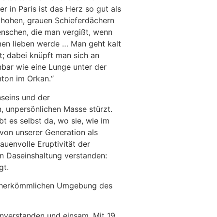
r in Paris ist das Herz so gut als
en hohen, grauen Schieferdächern
enschen, die man vergißt, wenn
inen lieben werde … Man geht kalt
t; dabei knüpft man sich an
chbar wie eine Lunge unter der
nton im Orkan.“
nseins und der
, unpersönlichen Masse stürzt.
t es selbst da, wo sie, wie im
von unserer Generation als
uenvolle Eruptivität der
en Daseinshaltung verstanden:
gt.
der herkömmlichen Umgebung des
unverstanden und einsam. Mit 19