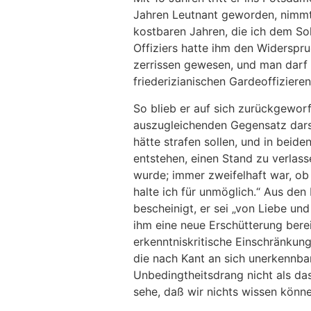
Jahren Leutnant geworden, nimmt 
kostbaren Jahren, die ich dem So
Offiziers hatte ihm den Widerspru
zerrissen gewesen, und man darf e
friederizianischen Gardeoffiziere
So blieb er auf sich zurückgeworf
auszugleichenden Gegensatz darste
hätte strafen sollen, und in beide
entstehen, einen Stand zu verlas
wurde; immer zweifelhaft war, ob 
halte ich für unmöglich.“ Aus den
bescheinigt, er sei „von Liebe und
ihm eine neue Erschütterung bere
erkenntniskritische Einschränkun
die nach Kant an sich unerkennbar
Unbedingtheitsdrang nicht als das
sehe, daß wir nichts wissen könne