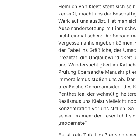
Heinrich von Kleist steht sich sel
zerreißt, macht uns die Beschäft
Werk auf uns ausübt. Hat man sich
Auseinandersetzung mit ihm schwi
nicht einmal sehen: Die Schauerm
Vergessen anheimgeben können, we
der Fabel ins Gräßliche, der Umsc
Irrealität, die Unglaubwürdigkei
und Wundersüchtigkeit im Käthche
Prüfung übersandte Manuskript ent
Immoralismus stoßen uns ab. Der
preußische Gehorsamsideal des Ku
Penthesilea, der wehmütig-heiter
Realismus uns Kleist vielleicht n
Konzentration vor uns stellen. So
seiner Dramen; der Leser fühlt si
„modernste“.
Es ist kein Zufall, daß er sich e