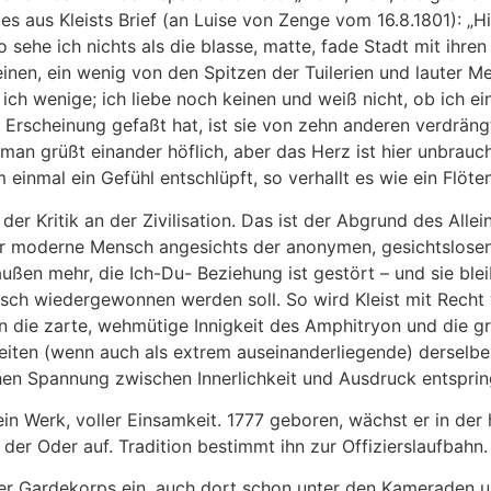
es aus Kleists Brief (an Luise von Zenge vom 16.8.1801): „Hie
o sehe ich nichts als die blasse, matte, fade Stadt mit ihr
inen, ein wenig von den Spitzen der Tuilerien und lauter M
ich wenige; ich liebe noch keinen und weiß nicht, ob ich e
 Erscheinung gefaßt hat, ist sie von zehn anderen verdräng
; man grüßt einander höflich, aber das Herz ist hier unbrau
einmal ein Gefühl entschlüpft, so verhallt es wie ein Flöte
er Kritik an der Zivilisation. Das ist der Abgrund des Allei
er moderne Mensch angesichts der anonymen, gesichtslosen
ßen mehr, die Ich-Du- Beziehung ist gestört – und sie bleib
isch wiedergewonnen werden soll. So wird Kleist mit Recht 
die zarte, wehmütige Innigkeit des Amphitryon und die gra
keiten (wenn auch als extrem auseinanderliegende) derselb
chen Spannung zwischen Innerlichkeit und Ausdruck entsprin
sein Werk, voller Einsamkeit. 1777 geboren, wächst er in 
 der Oder auf. Tradition bestimmt ihn zur Offizierslaufbahn.
amer Gardekorps ein, auch dort schon unter den Kameraden 