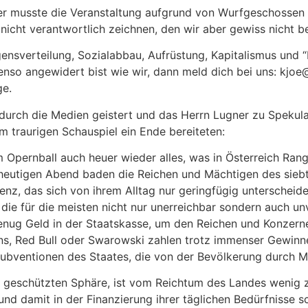
ter musste die Veranstaltung aufgrund von Wurfgeschossen
nicht verantwortlich zeichnen, den wir aber gewiss nicht b
sverteilung, Sozialabbau, Aufrüstung, Kapitalismus und “H
so angewidert bist wie wir, dann meld dich bei uns: kjoe
ge.
 durch die Medien geistert und das Herrn Lugner zu Spekula
m traurigen Schauspiel ein Ende bereiteten:
em Opernball auch heuer wieder alles, was in Österreich Ra
 heutigen Abend baden die Reichen und Mächtigen des siebt
z, das sich von ihrem Alltag nur geringfügig unterscheide
die für die meisten nicht nur unerreichbar sondern auch unv
genug Geld in der Staatskasse, um den Reichen und Konzer
s, Red Bull oder Swarowski zahlen trotz immenser Gewinn
 Subventionen des Staates, die von der Bevölkerung durch 
k geschützten Sphäre, ist vom Reichtum des Landes wenig z
 und damit in der Finanzierung ihrer täglichen Bedürfnisse