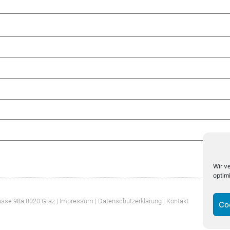
Wir v
optim
asse 98a 8020 Graz |
Impressum
| Datenschutzerklärung
| Kontakt
Co