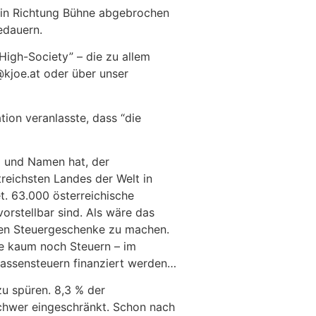
 in Richtung Bühne abgebrochen
edauern.
igh-Society” – die zu allem
@kjoe.at oder über unser
tion veranlasste, dass “die
ng und Namen hat, der
reichsten Landes der Welt in
t. 63.000 österreichische
orstellbar sind. Als wäre das
nen Steuergeschenke zu machen.
e kaum noch Steuern – im
Massensteuern finanziert werden…
u spüren. 8,3 % der
 schwer eingeschränkt. Schon nach