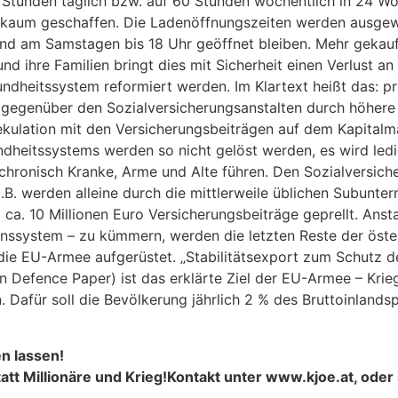
2 Stunden täglich bzw. auf 60 Stunden wöchentlich in 24 W
 kaum geschaffen. Die Ladenöffnungszeiten werden ausgew
 und am Samstagen bis 18 Uhr geöffnet bleiben. Mehr gekau
und ihre Familien bringt dies mit Sicherheit einen Verlust 
ndheitssystem reformiert werden. Im Klartext heißt das: pr
 gegenüber den Sozialversicherungsanstalten durch höhere
ulation mit den Versicherungsbeiträgen auf dem Kapitalma
heitssystems werden so nicht gelöst werden, es wird ledi
chronisch Kranke, Arme und Alte führen. Den Sozialversich
Z.B. werden alleine durch die mittlerweile üblichen Subunt
ca. 10 Millionen Euro Versicherungsbeiträge geprellt. Ansta
nssystem – zu kümmern, werden die letzten Reste der öster
 die EU-Armee aufgerüstet. „Stabilitätsexport zum Schutz 
 Defence Paper) ist das erklärte Ziel der EU-Armee – Krie
 Dafür soll die Bevölkerung jährlich 2 % des Bruttoinland
n lassen!
tatt Millionäre und Krieg!Kontakt unter www.kjoe.at, oder