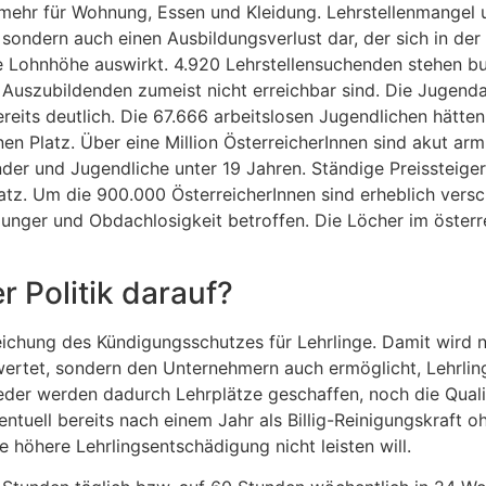
 mehr für Wohnung, Essen und Kleidung. Lehrstellenmangel u
 sondern auch einen Ausbildungsverlust dar, der sich in der
e Lohnhöhe auswirkt. 4.920 Lehrstellensuchenden stehen b
 Auszubildenden zumeist nicht erreichbar sind. Die Jugendar
reits deutlich. Die 67.666 arbeitslosen Jugendlichen hätten
en Platz. Über eine Million ÖsterreicherInnen sind akut a
der und Jugendliche unter 19 Jahren. Ständige Preissteige
tz. Um die 900.000 ÖsterreicherInnen sind erheblich versc
nger und Obdachlosigkeit betroffen. Die Löcher im österr
 Politik darauf?
ichung des Kündigungsschutzes für Lehrlinge. Damit wird ni
rtet, sondern den Unternehmern auch ermöglicht, Lehrlinge 
Weder werden dadurch Lehrplätze geschaffen, noch die Quali
tuell bereits nach einem Jahr als Billig-Reinigungskraft o
ie höhere Lehrlingsentschädigung nicht leisten will.