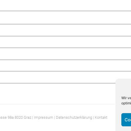
Wir v
optim
asse 98a 8020 Graz |
Impressum
| Datenschutzerklärung
| Kontakt
Co