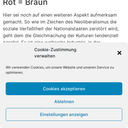
Rot = Braun
Hier sei noch auf einen weiteren Aspekt aufmerksam
gemacht. So wie im Zeichen des Neoliberalismus die
soziale Verfaßtheit der Nationalstaaten zerstört wird,
geht dem die Gleichmachung der Kulturen tendenziell
parallel. Es ist eine weltweite Industrie, in der
Hollywoods Produktionen und der deutsche
Cookie-Zustimmung
»Untergang«, die Ersetzung des Lesens durch die
verwalten
Talkshow und der Ersatz von historischer Bildung durch
Wir verwenden Cookies, um unsere Website und unseren Service zu
die Bilder Guido Knopps produziert werden. Unter den
optimieren.
Medien schweigen die Musen, meinte Peter Hacks.
Angeboten werden kulturelle Ersatzstoffe, in denen
Cookies akzeptieren
Originale nur in verwursteter Form rezipiert werden,
Abschottung von der Realität oberstes Gebot ist. Die
Ablehnen
Medien haben vor allem zwei Aufgaben:
Desorganisation durch Desinformation und die
Einstellungen anzeigen
Mobilisierung zum jeweils fälligen Krieg nach innen und
außen.